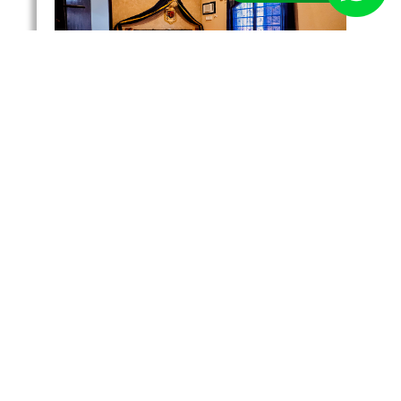
Suíte com decoração temática medieval,
proporcionando uma experiência única e
diferenciada.
VEJA MAIS
Luxo com Banheira